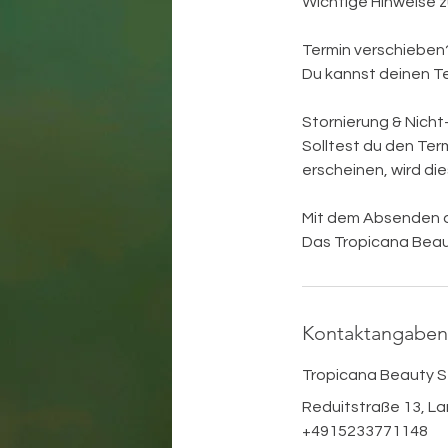
Wichtige Hinweise z
Termin verschieben
Du kannst deinen T
Stornierung & Nicht
Solltest du den Ter
erscheinen, wird di
Mit dem Absenden de
Das Tropicana Beaut
Kontaktangaben
Tropicana Beauty S
Reduitstraße 13, La
+4915233771148