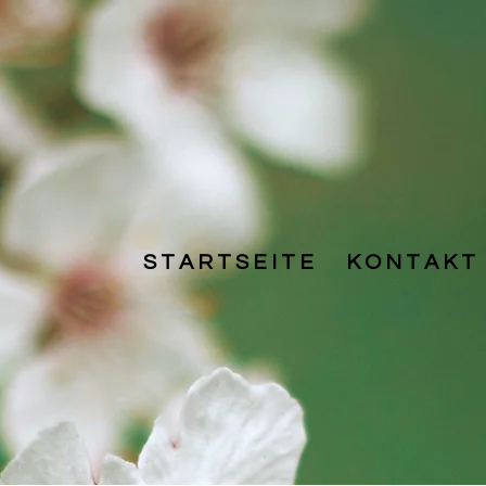
S T A R T S E I T E
K O N T A K T