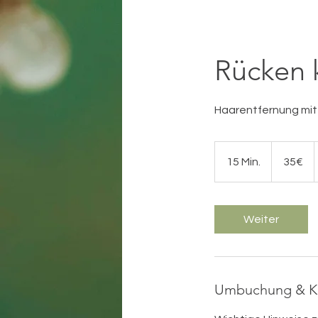
Rücken 
Haarentfernung mit
35€
15 Min.
1
35€
5
M
i
Weiter
n
.
Umbuchung & K