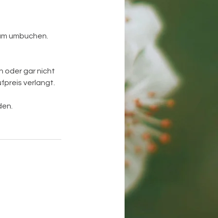
tum umbuchen.
 oder gar nicht
fpreis verlangt.
den.