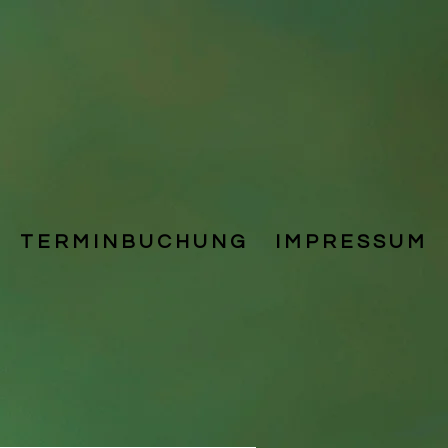
T E R M I N B U C H U N G
I M P R E S S U M