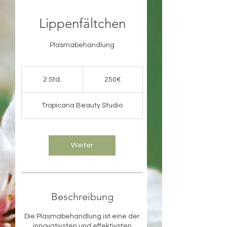
Lippenfältchen
Plasmabehandlung
250€
2 Std.
2
250€
S
t
Tropicana Beauty Studio
d
.
Weiter
Beschreibung
Die Plasmabehandlung ist eine der
innovativsten und effektivsten