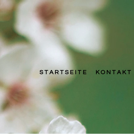
S T A R T S E I T E
K O N T A K T