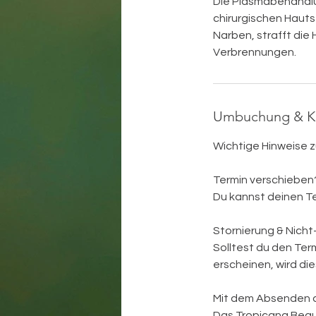
Die Plasmabehandlun
chirurgischen Hauts
Narben, strafft die
Verbrennungen.
Umbuchung & K
Wichtige Hinweise z
Termin verschieben
Du kannst deinen T
Stornierung & Nicht
Solltest du den Ter
erscheinen, wird di
Mit dem Absenden de
Das Tropicana Beaut