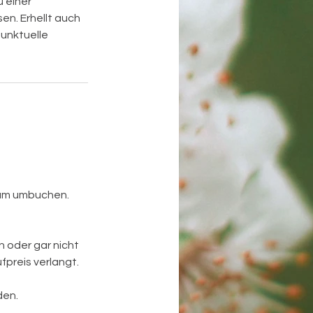
u einer
en. Erhellt auch
punktuelle
tum umbuchen.
 oder gar nicht
fpreis verlangt.
den.