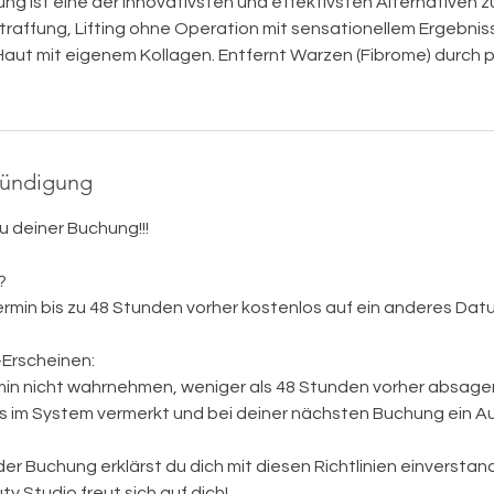
g ist eine der innovativsten und effektivsten Alternativen z
traffung, Lifting ohne Operation mit sensationellem Ergebniss
 Haut mit eigenem Kollagen. Entfernt Warzen (Fibrome) durch 
ündigung
u deiner Buchung!!!
?
ermin bis zu 48 Stunden vorher kostenlos auf ein anderes Da
-Erscheinen:
min nicht wahrnehmen, weniger als 48 Stunden vorher absagen
es im System vermerkt und bei deiner nächsten Buchung ein Au
r Buchung erklärst du dich mit diesen Richtlinien einverstan
y Studio freut sich auf dich!