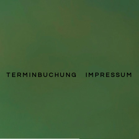
T E R M I N B U C H U N G
I M P R E S S U M