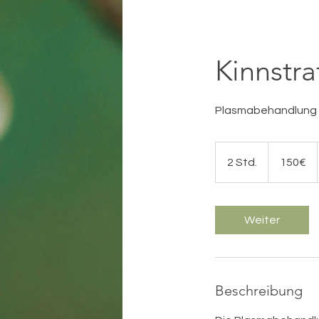
Kinnstra
Plasmabehandlung
150€
2 Std.
2
150€
S
t
d
Weiter
.
Beschreibung