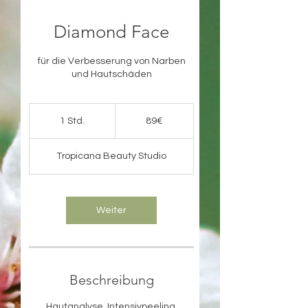
Diamond Face
für die Verbesserung von Narben
und Hautschäden
89€
1 Std.
1
89€
S
t
Tropicana Beauty Studio
d
Weiter
Beschreibung
Hautanalyse, Intensivpeeling,