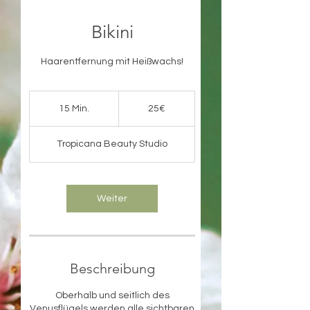
Bikini
25€
15 Min.
1
25€
5
M
Tropicana Beauty Studio
i
n
.
Weiter
Beschreibung
Oberhalb und seitlich des
Venusflügels werden alle sichtbaren