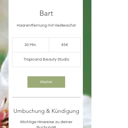
Bart
Haarentfernung mit Heißwachs!
45€
30 Min.
3
45€
0
M
Tropicana Beauty Studio
i
n
.
Weiter
Umbuchung & Kündigung
Wichtige Hinweise zu deiner
Buchung!!!